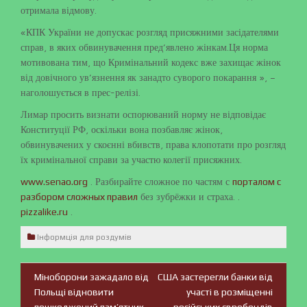
отримала відмову.
«КПК України не допускає розгляд присяжними засідателями
справ, в яких обвинувачення пред’явлено жінкам.Ця норма
мотивована тим, що Кримінальний кодекс вже захищає жінок
від довічного ув’язнення як занадто суворого покарання », –
наголошується в прес-релізі.
Лимар просить визнати оспорюваний норму не відповідає
Конституції РФ, оскільки вона позбавляє жінок,
обвинувачених у скоєнні вбивств, права клопотати про розгляд
їх кримінальної справи за участю колегії присяжних.
. Разбирайте сложное по частям с
www.senao.org
порталом с
без зубрёжки и страха. .
разбором сложных правил
.
pizzalike.ru
Інформція для роздумів
Міноборони зажадало від
США застерегли банки від
Навігація
Польщі відновити
участі в розміщенні