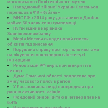
московського Політехнічного музею
Нападаючий збірної України Селезньов
перейшов в ФК «Кубань»
МНС РФ з 2014 року доставили в Донбас
майже 60 тисяч тонн гумпомощі
Путін змінив керівника
Зовнішекономбанку
Мерія Москви складе новий список
об’єктів під знесення
Порушено справу про торгівлю квотами
на лікування онкохворих в інституті
ім.Герцена
Ринок акцій РФ виріс при відкритті в
четвер
Дума Томської області попросила про
зміну часового поясу в регіоні
У Росспоживнагляді попередили про
ранню активності кліщів
Фондовий ринок Китаю в четвер впав на
6,4%
Надходження податків до