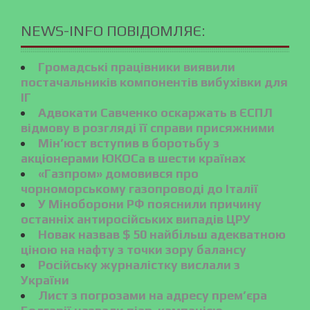
NEWS-INFO ПОВІДОМЛЯЄ:
Громадські працівники виявили
постачальників компонентів вибухівки для
ІГ
Адвокати Савченко оскаржать в ЄСПЛ
відмову в розгляді її справи присяжними
Мін’юст вступив в боротьбу з
акціонерами ЮКОСа в шести країнах
«Газпром» домовився про
чорноморському газопроводі до Італії
У Міноборони РФ пояснили причину
останніх антиросійських випадів ЦРУ
Новак назвав $ 50 найбільш адекватною
ціною на нафту з точки зору балансу
Російську журналістку вислали з
України
Лист з погрозами на адресу прем’єра