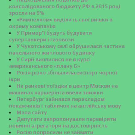
консолідованого бюджету РФ в 2015 році
зросли на 9%
«Вимпелком» виділить свої вишки в
окрему компанію
У Примор’ї будуть будувати
супертанкери і газовози
У Чукотському селі обрушилася частина
панельного житлового будинку
У Сирії виявилися не в курсі
американського «плану Б»
Росія різко збільшила експорт чорної
ікри
На ранкові поїздки в центр Москви на
машинах каршерінга ввели знижки
Петербург зайнявся перекладом
покажчиків і табличок на англійську мову
Мапа сайту
Депутати запропонували перевіряти
новинні агрегатори на достовірність
Росію попросили не займати