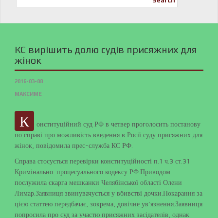
Search
КС вирішить долю судів присяжних для
жінок
2016-03-08
МАКСИМЕ
К
онституційний суд РФ в четвер проголосить постанову
по справі про можливість введення в Росії суду присяжних для
жінок, повідомила прес-служба КС РФ.
Справа стосується перевірки конституційності п.1 ч.3 ст.31
Кримінально-процесуального кодексу РФ.Приводом
послужила скарга мешканки Челябінської області Олени
Лимар.Заявниця звинувачується у вбивстві дочки.Покарання за
цією статтею передбачає, зокрема, довічне ув’язнення.Заявниця
попросила про суд за участю присяжних засідателів, однак