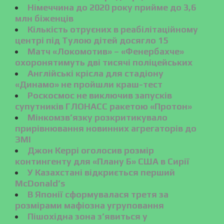
Німеччина до 2020 року прийме до 3,6
млн біженців
Кількість отруєних в реабілітаційному
центрі під Тулою дітей досягло 15
Матч «Локомотив» – «Фенербахче»
охоронятимуть дві тисячі поліцейських
Англійські крісла для стадіону
«Динамо» не пройшли краш-тест
Роскосмос не виключив запусків
супутників ГЛОНАСС ракетою «Протон»
Мінкомзв’язку розкритикувало
прирівнювання новинних агрегаторів до
ЗМІ
Джон Керрі оголосив розмір
контингенту для «Плану Б» США в Сирії
У Казахстані відкриється перший
McDonald’s
В Японії сформувалася третя за
розмірами мафіозна угруповання
Пішохідна зона з’явиться у