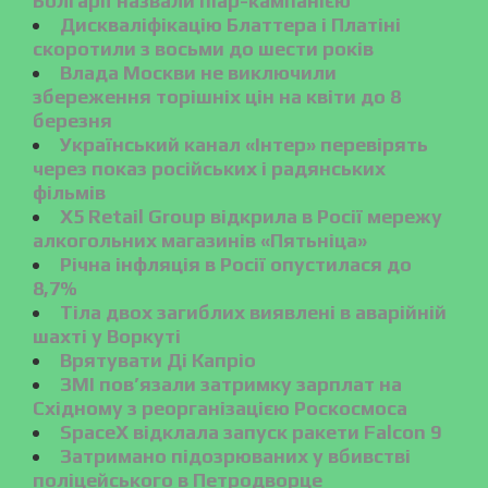
Болгарії назвали піар-кампанією
Дискваліфікацію Блаттера і Платіні
скоротили з восьми до шести років
Влада Москви не виключили
збереження торішніх цін на квіти до 8
березня
Український канал «Інтер» перевірять
через показ російських і радянських
фільмів
X5 Retail Group відкрила в Росії мережу
алкогольних магазинів «Пятьніца»
Річна інфляція в Росії опустилася до
8,7%
Тіла двох загиблих виявлені в аварійній
шахті у Воркуті
Врятувати Ді Капріо
ЗМІ пов’язали затримку зарплат на
Східному з реорганізацією Роскосмоса
SpaceX відклала запуск ракети Falcon 9
Затримано підозрюваних у вбивстві
поліцейського в Петродворце