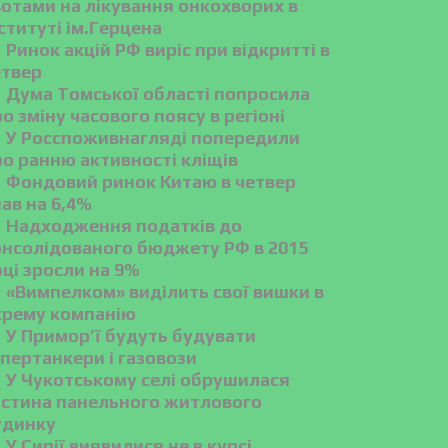
вотами на лікування онкохворих в
ституті ім.Герцена
Ринок акцій РФ виріс при відкритті в
етвер
Дума Томської області попросила
о зміну часового поясу в регіоні
У Росспоживнагляді попередили
ро ранню активності кліщів
Фондовий ринок Китаю в четвер
ав на 6,4%
Надходження податків до
онсолідованого бюджету РФ в 2015
ці зросли на 9%
«Вимпелком» виділить свої вишки в
крему компанію
У Примор’ї будуть будувати
пертанкери і газовози
У Чукотському селі обрушилася
астина панельного житлового
удинку
У Сирії виявилися не в курсі