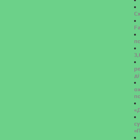
С
Fa
п
3,
ре
ді
о
п
«
с
«