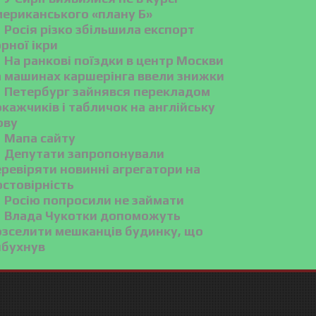
мериканського «плану Б»
Росія різко збільшила експорт
рної ікри
На ранкові поїздки в центр Москви
а машинах каршерінга ввели знижки
Петербург зайнявся перекладом
кажчиків і табличок на англійську
ову
Мапа сайту
Депутати запропонували
ревіряти новинні агрегатори на
остовірність
Росію попросили не займати
Влада Чукотки допоможуть
озселити мешканців будинку, що
ибухнув