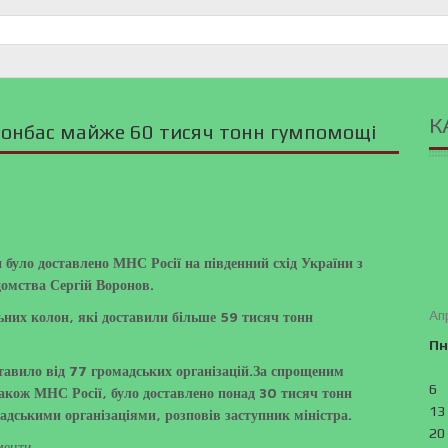
К
Донбас майже 60 тисяч тонн гумпомощі
 було доставлено МНС Росії на південний схід України з
домства Сергій Воронов.
Ап
ьних колон, які доставили більше 59 тисяч тонн
Пн
тавило від 77 громадських організацій.За спрощеним
6
кож МНС Росії, було доставлено понад 30 тисяч тонн
13
адськими організаціями, розповів заступник міністра.
20
менти.