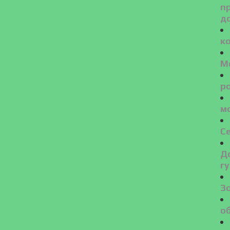
п
д
ко
M
р
м
С
Д
г
З
об