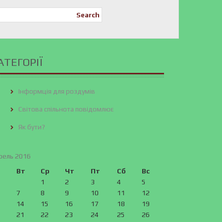
Search
АТЕГОРІЇ
Інформція для роздумів
Світова спільнота повідомлює
Як бути?
рель 2016
Вт
Ср
Чт
Пт
Сб
Вс
1
2
3
4
5
7
8
9
10
11
12
14
15
16
17
18
19
21
22
23
24
25
26