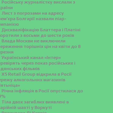
Російську журналістку вислали з
країни
Лист з погрозами на адресу
ем’єра Болгарії назвали піар-
ампанією
Дискваліфікацію Блаттера і Платіні
оротили з восьми до шести років
Влада Москви не виключили
ереження торішніх цін на квіти до 8
ерезня
Український канал «Інтер»
ревірять через показ російських і
адянських фільмів
X5 Retail Group відкрила в Росії
ережу алкогольних магазинів
Пятьніца»
Річна інфляція в Росії опустилася до
,7%
Тіла двох загиблих виявлені в
арійній шахті у Воркуті
Врятувати Ді Капріо