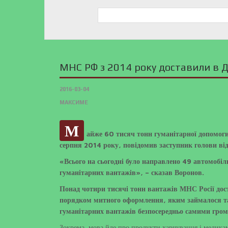
МНС РФ з 2014 року доставили в 
2016-03-04
МАКСИМЕ
М
айже 60 тисяч тонн гуманітарної допомоги
серпня 2014 року, повідомив заступник голови ві
«Всього на сьогодні було направлено 49 автомобіл
гуманітарних вантажів», – сказав Воронов.
Понад чотири тисячі тонн вантажів МНС Росії дос
порядком митного оформлення, яким займалося та
гуманітарних вантажів безпосередньо самими гром
Зокрема, мова йде про продукти харчування і медика