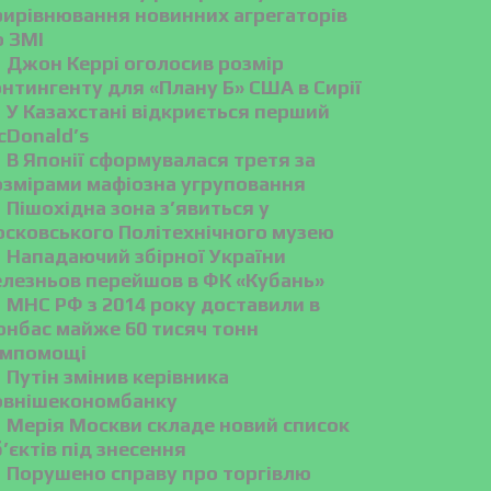
рирівнювання новинних агрегаторів
о ЗМІ
Джон Керрі оголосив розмір
нтингенту для «Плану Б» США в Сирії
У Казахстані відкриється перший
cDonald’s
В Японії сформувалася третя за
озмірами мафіозна угруповання
Пішохідна зона з’явиться у
осковського Політехнічного музею
Нападаючий збірної України
елезньов перейшов в ФК «Кубань»
МНС РФ з 2014 року доставили в
онбас майже 60 тисяч тонн
умпомощі
Путін змінив керівника
овнішекономбанку
Мерія Москви складе новий список
’єктів під знесення
Порушено справу про торгівлю