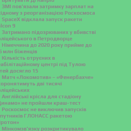
ЗМІ пов’язали затримку зарплат на
хідному з реорганізацією Роскосмоса
SpaceX відклала запуск ракети
lcon 9
Затримано підозрюваних у вбивстві
оліцейського в Петродворце
Німеччина до 2020 року прийме до
6 млн біженців
Кількість отруєних в
абілітаційному центрі під Тулою
тей досягло 15
Матч «Локомотив» – «Фенербахче»
хоронятимуть дві тисячі
оліцейських
Англійські крісла для стадіону
Динамо» не пройшли краш-тест
Роскосмос не виключив запусків
упутників ГЛОНАСС ракетою
Протон»
Мінкомзв’язку розкритикувало