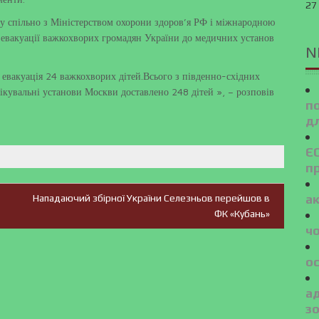
27
ту спільно з Міністерством охорони здоров’я РФ і міжнародною
 евакуації важкохворих громадян України до медичних установ
N
а евакуація 24 важкохворих дітей.Всього з південно-східних
лікувальні установи Москви доставлено 248 дітей », – розповів
п
дл
ЄС
п
а
Нападаючий збірної України Селезньов перейшов в
ФК «Кубань»
ч
ос
а
з