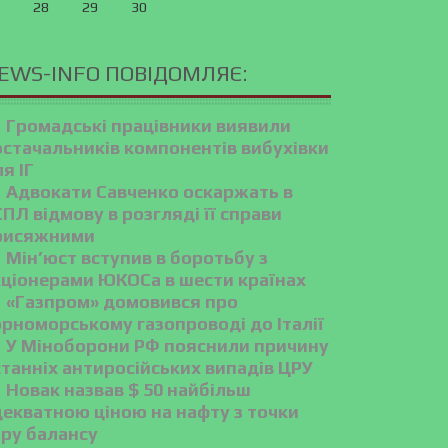
28
29
30
EWS-INFO ПОВІДОМЛЯЄ:
Громадські працівники виявили
остачальників компонентів вибухівки
я ІГ
Адвокати Савченко оскаржать в
ПЛ відмову в розгляді її справи
рисяжними
Мін’юст вступив в боротьбу з
кціонерами ЮКОСа в шести країнах
«Газпром» домовився про
орноморському газопроводі до Італії
У Міноборони РФ пояснили причину
танніх антиросійських випадів ЦРУ
Новак назвав $ 50 найбільш
декватною ціною на нафту з точки
ору балансу