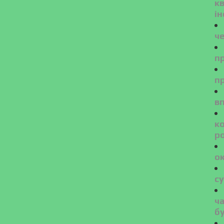
к
ін
ч
пр
п
вп
к
ро
о
су
ч
б