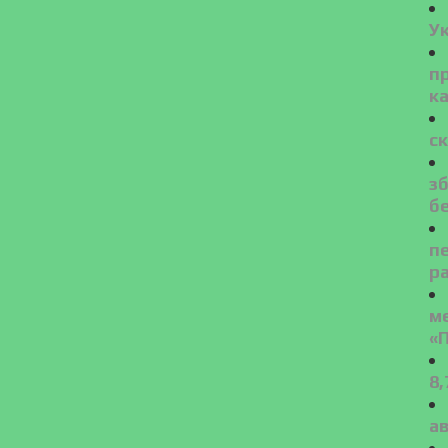
У
пр
к
ск
зб
б
пе
р
м
«
8
ав