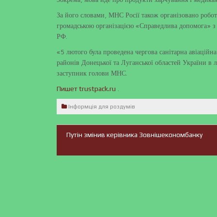
За його словами, МНС Росії також організовано робо
громадською організацією «Справедлива допомога» з
РФ.
«5 лютого була проведена чергова санітарна авіаційн
районів Донецької та Луганської областей України в 
заступник голови МНС.
.
Пишет trustpack.ru
Інформція для роздумів
Путін змінив керівника Зовнішекономбанку
Навігація
записів