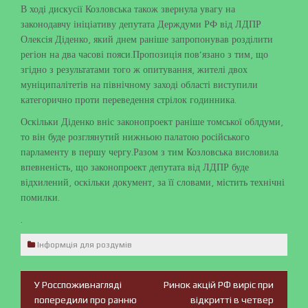
В ході дискусії Козловська також звернула увагу на
законодавчу ініціативу депутата Держдуми РФ від ЛДПР
Олексія Діденко, який днем ​​раніше запропонував розділити
регіон на два часові пояси.Пропозиція пов’язано з тим, що
згідно з результатами того ж опитування, жителі двох
муніципалітетів на північному заході області виступили
категорично проти переведення стрілок годинника.
Оскільки Діденко вніс законопроект раніше томської облдуми,
то він буде розглянутий нижньою палатою російського
парламенту в першу чергу.Разом з тим Козловська висловила
впевненість, що законопроект депутата від ЛДПР буде
відхилений, оскільки документ, за її словами, містить технічні
помилки.
.
Інформція для роздумів
У Росспоживнагляді
Ринок акцій РФ виріс при
Навігація
попередили про ранню
відкритті в четвер