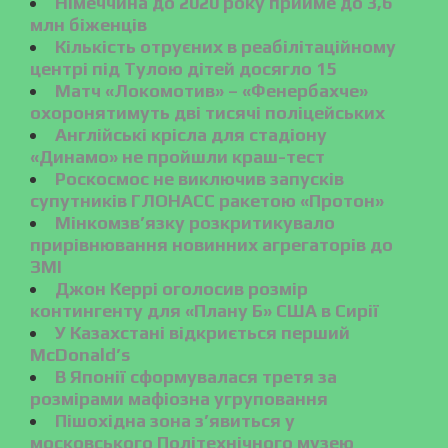
Німеччина до 2020 року прийме до 3,6
млн біженців
Кількість отруєних в реабілітаційному
центрі під Тулою дітей досягло 15
Матч «Локомотив» – «Фенербахче»
охоронятимуть дві тисячі поліцейських
Англійські крісла для стадіону
«Динамо» не пройшли краш-тест
Роскосмос не виключив запусків
супутників ГЛОНАСС ракетою «Протон»
Мінкомзв’язку розкритикувало
прирівнювання новинних агрегаторів до
ЗМІ
Джон Керрі оголосив розмір
контингенту для «Плану Б» США в Сирії
У Казахстані відкриється перший
McDonald’s
В Японії сформувалася третя за
розмірами мафіозна угруповання
Пішохідна зона з’явиться у
московського Політехнічного музею