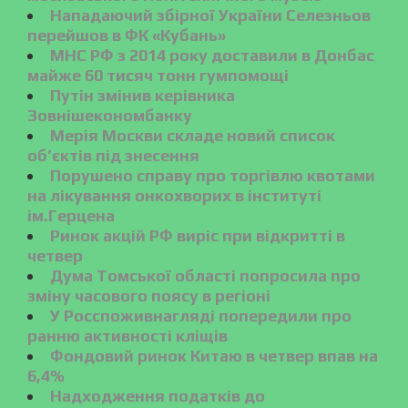
Нападаючий збірної України Селезньов
перейшов в ФК «Кубань»
МНС РФ з 2014 року доставили в Донбас
майже 60 тисяч тонн гумпомощі
Путін змінив керівника
Зовнішекономбанку
Мерія Москви складе новий список
об’єктів під знесення
Порушено справу про торгівлю квотами
на лікування онкохворих в інституті
ім.Герцена
Ринок акцій РФ виріс при відкритті в
четвер
Дума Томської області попросила про
зміну часового поясу в регіоні
У Росспоживнагляді попередили про
ранню активності кліщів
Фондовий ринок Китаю в четвер впав на
6,4%
Надходження податків до