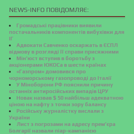
NEWS-INFO ПОВІДОМЛЯЄ:
Громадські працівники виявили
постачальників компонентів вибухівки для
ІГ
Адвокати Савченко оскаржать в ЄСПЛ
відмову в розгляді її справи присяжними
Мін’юст вступив в боротьбу з
акціонерами ЮКОСа в шести країнах
«Газпром» домовився про
чорноморському газопроводі до Італії
У Міноборони РФ пояснили причину
останніх антиросійських випадів ЦРУ
Новак назвав $ 50 найбільш адекватною
ціною на нафту з точки зору балансу
Російську журналістку вислали з
України
Лист з погрозами на адресу прем’єра
Болгарії назвали піар-кампанією