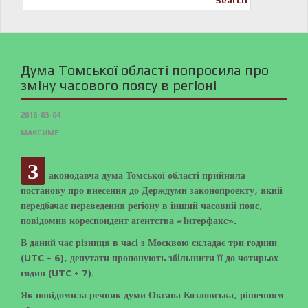
Search
Дума Томської області попросила про
зміну часового поясу в регіоні
2016-03-04
МАКСИМЕ
З
аконодавча дума Томської області прийняла
постанову про внесення до Держдуми законопроекту, який
передбачає переведення регіону в інший часовий пояс,
повідомив кореспондент агентства «Інтерфакс».
В даний час різниця в часі з Москвою складає три години
(UTC + 6), депутати пропонують збільшити її до чотирьох
годин (UTC + 7).
Як повідомила речник думи Оксана Козловська, рішенням