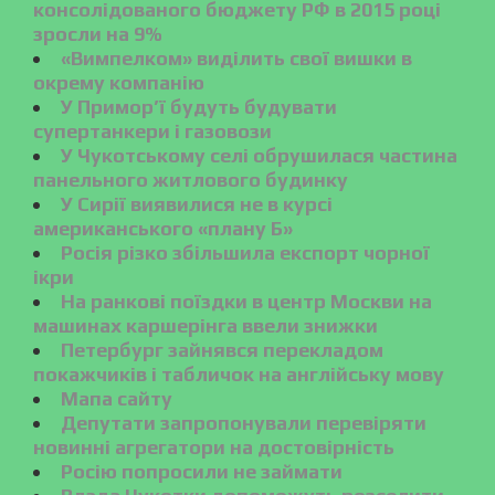
консолідованого бюджету РФ в 2015 році
зросли на 9%
«Вимпелком» виділить свої вишки в
окрему компанію
У Примор’ї будуть будувати
супертанкери і газовози
У Чукотському селі обрушилася частина
панельного житлового будинку
У Сирії виявилися не в курсі
американського «плану Б»
Росія різко збільшила експорт чорної
ікри
На ранкові поїздки в центр Москви на
машинах каршерінга ввели знижки
Петербург зайнявся перекладом
покажчиків і табличок на англійську мову
Мапа сайту
Депутати запропонували перевіряти
новинні агрегатори на достовірність
Росію попросили не займати