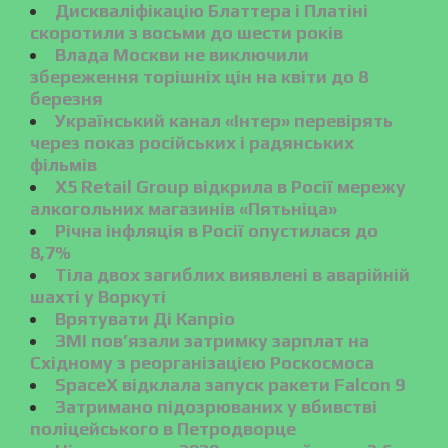
Дискваліфікацію Блаттера і Платіні
скоротили з восьми до шести років
Влада Москви не виключили
збереження торішніх цін на квіти до 8
березня
Український канал «Інтер» перевірять
через показ російських і радянських
фільмів
X5 Retail Group відкрила в Росії мережу
алкогольних магазинів «Пятьніца»
Річна інфляція в Росії опустилася до
8,7%
Тіла двох загиблих виявлені в аварійній
шахті у Воркуті
Врятувати Ді Капріо
ЗМІ пов’язали затримку зарплат на
Східному з реорганізацією Роскосмоса
SpaceX відклала запуск ракети Falcon 9
Затримано підозрюваних у вбивстві
поліцейського в Петродворце