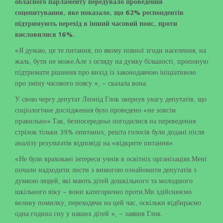
обласного парламенту передувало проведення
соцопитування, яке показало, що 62% респондентів
підтримують перехід в інший часовий пояс, проти
висловилися 16%.
«Я думаю, це те питання, по якому повної згоди населення, на
жаль, бути не може.Але з огляду на думку більшості, пропоную
підтримати рішення про вихід із законодавчою ініціативою
про зміну часового поясу », – сказала вона.
У свою чергу депутат Леонід Глок звернув увагу депутатів, що
соціологічне дослідження було проведено «не зовсім
правильно».Так, безпосередньо погодилися на переведення
стрілок тільки 39% опитаних, решта голосів були додані після
аналізу результатів відповіді на «відкрите питання».
«Не були враховані інтереси учнів в освітніх організаціях.Мені
почали надходити листи з вимогою ознайомити депутатів з
думкою людей, які мають дітей дошкільного та молодшого
шкільного віку – вони категорично проти.Ми здійснюємо
велику помилку, переходячи на цей час, оскільки відбираємо
одна година сну у наших дітей », – заявив Глок.