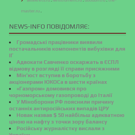
allsekrets.ru
.
ivinstrument.ru
.
dobdom.ru
.
the-
master.ru
.
NEWS-INFO ПОВІДОМЛЯЄ:
Громадські працівники виявили
постачальників компонентів вибухівки для
ІГ
Адвокати Савченко оскаржать в ЄСПЛ
відмову в розгляді її справи присяжними
Мін’юст вступив в боротьбу з
акціонерами ЮКОСа в шести країнах
«Газпром» домовився про
чорноморському газопроводі до Італії
У Міноборони РФ пояснили причину
останніх антиросійських випадів ЦРУ
Новак назвав $ 50 найбільш адекватною
ціною на нафту з точки зору балансу
Російську журналістку вислали з
України