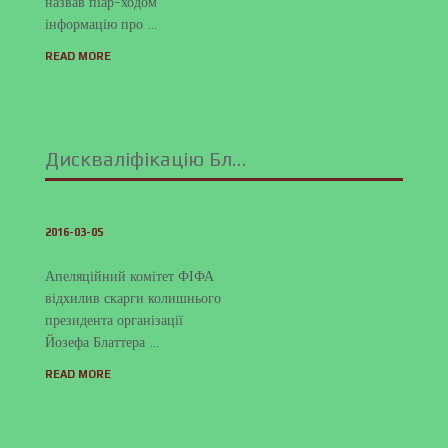
назвав піар-ходом
інформацію про …
READ MORE
Дискваліфікацію Бл…
2016-03-05
Апеляційний комітет ФІФА
відхилив скарги колишнього
президента організації
Йозефа Блаттера …
READ MORE