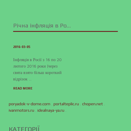
Річна інфляція в Ро…
2016-03-05
Інфляція в Росії з 16 по 20
лютого 2016 роки (через
свята взято більш короткий
відрізок …
READ MORE
.
.
.
poryadok-v-dome.com
portalteplic.ru
chopen.net
.
.
ivanmotors.ru
idealnaya-ya.ru
КАТЕГОРІЇ