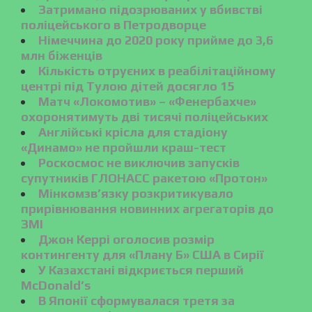
Затримано підозрюваних у вбивстві
поліцейського в Петродворце
Німеччина до 2020 року прийме до 3,6
млн біженців
Кількість отруєних в реабілітаційному
центрі під Тулою дітей досягло 15
Матч «Локомотив» – «Фенербахче»
охоронятимуть дві тисячі поліцейських
Англійські крісла для стадіону
«Динамо» не пройшли краш-тест
Роскосмос не виключив запусків
супутників ГЛОНАСС ракетою «Протон»
Мінкомзв’язку розкритикувало
прирівнювання новинних агрегаторів до
ЗМІ
Джон Керрі оголосив розмір
контингенту для «Плану Б» США в Сирії
У Казахстані відкриється перший
McDonald’s
В Японії сформувалася третя за