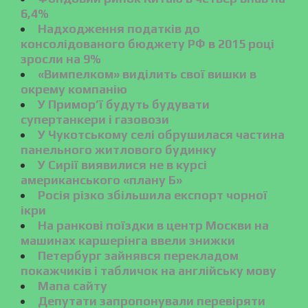
6,4%
Надходження податків до
консолідованого бюджету РФ в 2015 році
зросли на 9%
«Вимпелком» виділить свої вишки в
окрему компанію
У Примор’ї будуть будувати
супертанкери і газовози
У Чукотському селі обрушилася частина
панельного житлового будинку
У Сирії виявилися не в курсі
американського «плану Б»
Росія різко збільшила експорт чорної
ікри
На ранкові поїздки в центр Москви на
машинах каршерінга ввели знижки
Петербург зайнявся перекладом
покажчиків і табличок на англійську мову
Мапа сайту
Депутати запропонували перевіряти