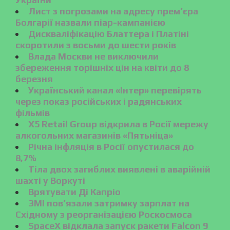
Лист з погрозами на адресу прем’єра
Болгарії назвали піар-кампанією
Дискваліфікацію Блаттера і Платіні
скоротили з восьми до шести років
Влада Москви не виключили
збереження торішніх цін на квіти до 8
березня
Український канал «Інтер» перевірять
через показ російських і радянських
фільмів
X5 Retail Group відкрила в Росії мережу
алкогольних магазинів «Пятьніца»
Річна інфляція в Росії опустилася до
8,7%
Тіла двох загиблих виявлені в аварійній
шахті у Воркуті
Врятувати Ді Капріо
ЗМІ пов’язали затримку зарплат на
Східному з реорганізацією Роскосмоса
SpaceX відклала запуск ракети Falcon 9