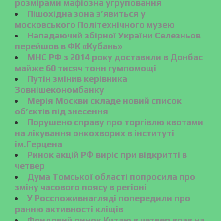
розмірами мафіозна угруповання
Пішохідна зона з’явиться у
московського Політехнічного музею
Нападаючий збірної України Селезньов
перейшов в ФК «Кубань»
МНС РФ з 2014 року доставили в Донбас
майже 60 тисяч тонн гумпомощі
Путін змінив керівника
Зовнішекономбанку
Мерія Москви складе новий список
об’єктів під знесення
Порушено справу про торгівлю квотами
на лікування онкохворих в інституті
ім.Герцена
Ринок акцій РФ виріс при відкритті в
четвер
Дума Томської області попросила про
зміну часового поясу в регіоні
У Росспоживнагляді попередили про
ранню активності кліщів
Фондовий ринок Китаю в четвер впав на