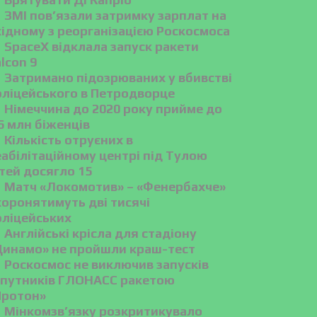
ЗМІ пов’язали затримку зарплат на
хідному з реорганізацією Роскосмоса
SpaceX відклала запуск ракети
lcon 9
Затримано підозрюваних у вбивстві
оліцейського в Петродворце
Німеччина до 2020 року прийме до
6 млн біженців
Кількість отруєних в
абілітаційному центрі під Тулою
тей досягло 15
Матч «Локомотив» – «Фенербахче»
хоронятимуть дві тисячі
оліцейських
Англійські крісла для стадіону
Динамо» не пройшли краш-тест
Роскосмос не виключив запусків
упутників ГЛОНАСС ракетою
Протон»
Мінкомзв’язку розкритикувало