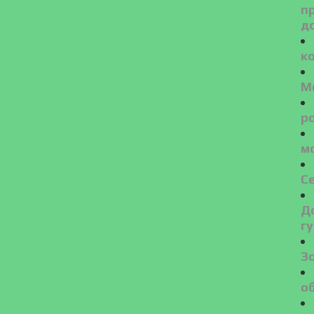
п
д
ко
M
р
м
С
Д
г
З
об