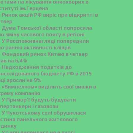
вотами на лікування онкохворих в
ституті ім.Герцена
Ринок акцій РФ виріс при відкритті в
етвер
Дума Томської області попросила
о зміну часового поясу в регіоні
У Росспоживнагляді попередили
ро ранню активності кліщів
Фондовий ринок Китаю в четвер
ав на 6,4%
Надходження податків до
онсолідованого бюджету РФ в 2015
ці зросли на 9%
«Вимпелком» виділить свої вишки в
крему компанію
У Примор’ї будуть будувати
пертанкери і газовози
У Чукотському селі обрушилася
астина панельного житлового
удинку
У Сирії виявилися не в курсі