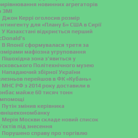
рирівнювання новинних агрегаторів
о ЗМІ
Джон Керрі оголосив розмір
нтингенту для «Плану Б» США в Сирії
У Казахстані відкриється перший
cDonald’s
В Японії сформувалася третя за
озмірами мафіозна угруповання
Пішохідна зона з’явиться у
осковського Політехнічного музею
Нападаючий збірної України
елезньов перейшов в ФК «Кубань»
МНС РФ з 2014 року доставили в
онбас майже 60 тисяч тонн
умпомощі
Путін змінив керівника
овнішекономбанку
Мерія Москви складе новий список
’єктів під знесення
Порушено справу про торгівлю