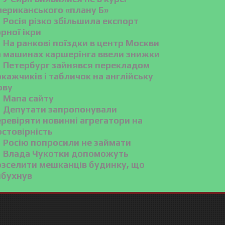
мериканського «плану Б»
Росія різко збільшила експорт
рної ікри
На ранкові поїздки в центр Москви
а машинах каршерінга ввели знижки
Петербург зайнявся перекладом
кажчиків і табличок на англійську
ову
Мапа сайту
Депутати запропонували
ревіряти новинні агрегатори на
остовірність
Росію попросили не займати
Влада Чукотки допоможуть
озселити мешканців будинку, що
ибухнув