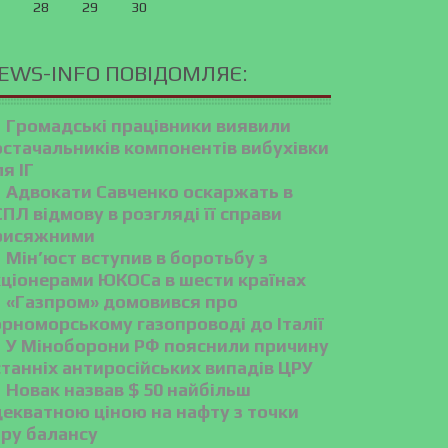
28
29
30
EWS-INFO ПОВІДОМЛЯЄ:
Громадські працівники виявили
остачальників компонентів вибухівки
я ІГ
Адвокати Савченко оскаржать в
ПЛ відмову в розгляді її справи
рисяжними
Мін’юст вступив в боротьбу з
кціонерами ЮКОСа в шести країнах
«Газпром» домовився про
орноморському газопроводі до Італії
У Міноборони РФ пояснили причину
танніх антиросійських випадів ЦРУ
Новак назвав $ 50 найбільш
декватною ціною на нафту з точки
ору балансу