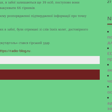
27
х, в забої залишаються ще 39 осіб, поступово вони
вакуювати 66 гірників.
воєму розпорядженні підтвердженої інформації про точну
N
 в забої, були отримані зі слів їхніх колег, достовірного
п
дл
утауголь» стався гірський удар.
.
ttps://radio-blog.ru
ЄС
п
а
ч
ос
а
з