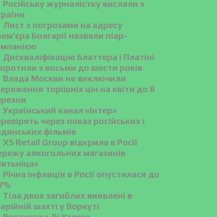
Російську журналістку вислали з
країни
Лист з погрозами на адресу
ем’єра Болгарії назвали піар-
ампанією
Дискваліфікацію Блаттера і Платіні
оротили з восьми до шести років
Влада Москви не виключили
ереження торішніх цін на квіти до 8
ерезня
Український канал «Інтер»
ревірять через показ російських і
адянських фільмів
X5 Retail Group відкрила в Росії
ережу алкогольних магазинів
Пятьніца»
Річна інфляція в Росії опустилася до
,7%
Тіла двох загиблих виявлені в
арійній шахті у Воркуті
Врятувати Ді Капріо