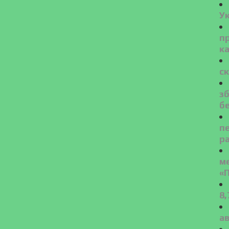
У
пр
к
ск
зб
б
пе
р
м
«
8
ав