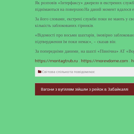
Як розповів «Інтерфаксу» джерело в екстрених служба
піднімаються на поверхню.На даний момент вдалося е
За його словами, екстрені служби поки не мають у с
кількість заблокованих гірників.
«Відомості про восьми шахтарів, імовірно заблокованих
підтвердження їм поки немає», – сказав він.
За попередніми даними, на шахті «Північна» АТ «Ворк
.
.
https://montagtrub.ru
https://morevdome.com
h
Світова спільнота повідомлює
Вагони з вугіллям зійшли з рейок в Забайкаллі
Навігація
записів