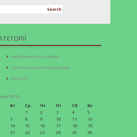
Search
АТЕГОРІЇ
Інформція для роздумів
Світова спільнота повідомлює
Як бути?
рель 2016
Вт
Ср
Чт
Пт
Сб
Вс
1
2
3
4
5
7
8
9
10
11
12
14
15
16
17
18
19
21
22
23
24
25
26