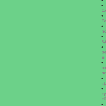
С
Fa
п
3,
ре
ді
о
п
«
с
«