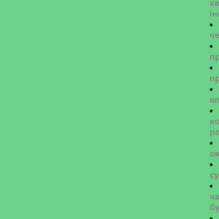
к
ін
ч
пр
п
вп
к
ро
о
су
ч
б