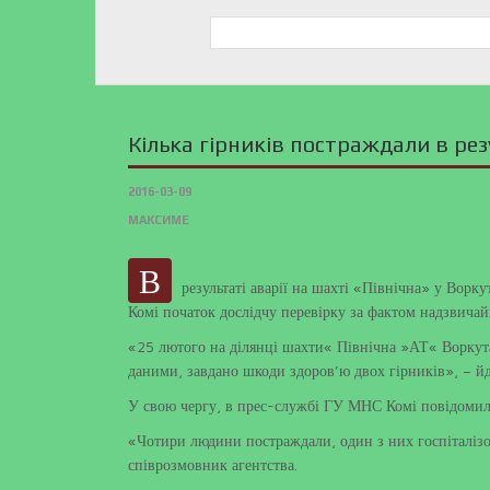
Кілька гірників постраждали в резу
2016-03-09
МАКСИМЕ
В
результаті аварії на шахті «Північна» у Ворк
Комі початок дослідчу перевірку за фактом надзвичайн
«25 лютого на ділянці шахти« Північна »АТ« Воркутауг
даними, завдано шкоди здоров’ю двох гірників», – й
У свою чергу, в прес-службі ГУ МНС Комі повідомил
«Чотири людини постраждали, один з них госпіталізов
співрозмовник агентства.