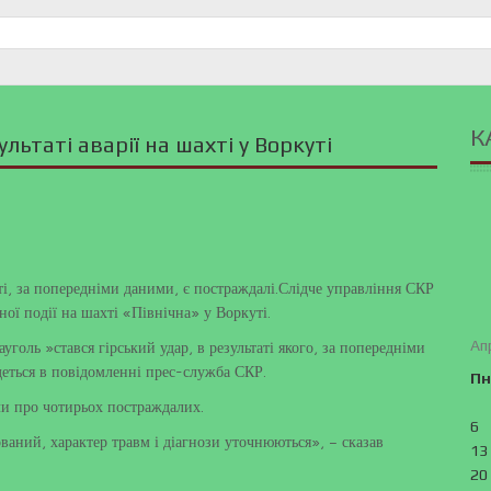
К
льтаті аварії на шахті у Воркуті
уті, за попередніми даними, є постраждалі.Слідче управління СКР
ої події на шахті «Північна» у Воркуті.
Ап
оль »стався гірський удар, в результаті якого, за попередніми
деться в повідомленні прес-служба СКР.
Пн
и про чотирьох постраждалих.
6
аний, характер травм і діагнози уточнюються», – сказав
13
20