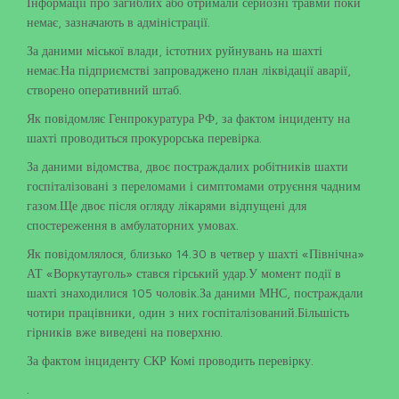
Інформації про загиблих або отримали серйозні травми поки
немає, зазначають в адміністрації.
За даними міської влади, істотних руйнувань на шахті
немає.На підприємстві запроваджено план ліквідації аварії,
створено оперативний штаб.
Як повідомляє Генпрокуратура РФ, за фактом інциденту на
шахті проводиться прокурорська перевірка.
За даними відомства, двоє постраждалих робітників шахти
госпіталізовані з переломами і симптомами отруєння чадним
газом.Ще двоє після огляду лікарями відпущені для
спостереження в амбулаторних умовах.
Як повідомлялося, близько 14.30 в четвер у шахті «Північна»
АТ «Воркутауголь» стався гірський удар.У момент події в
шахті знаходилися 105 чоловік.За даними МНС, постраждали
чотири працівники, один з них госпіталізований.Більшість
гірників вже виведені на поверхню.
За фактом інциденту СКР Комі проводить перевірку.
.