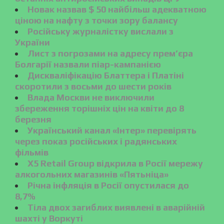
Новак назвав $ 50 найбільш адекватною
ціною на нафту з точки зору балансу
Російську журналістку вислали з
України
Лист з погрозами на адресу прем’єра
Болгарії назвали піар-кампанією
Дискваліфікацію Блаттера і Платіні
скоротили з восьми до шести років
Влада Москви не виключили
збереження торішніх цін на квіти до 8
березня
Український канал «Інтер» перевірять
через показ російських і радянських
фільмів
X5 Retail Group відкрила в Росії мережу
алкогольних магазинів «Пятьніца»
Річна інфляція в Росії опустилася до
8,7%
Тіла двох загиблих виявлені в аварійній
шахті у Воркуті