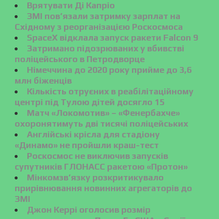
Врятувати Ді Капріо
ЗМІ пов’язали затримку зарплат на
Східному з реорганізацією Роскосмоса
SpaceX відклала запуск ракети Falcon 9
Затримано підозрюваних у вбивстві
поліцейського в Петродворце
Німеччина до 2020 року прийме до 3,6
млн біженців
Кількість отруєних в реабілітаційному
центрі під Тулою дітей досягло 15
Матч «Локомотив» – «Фенербахче»
охоронятимуть дві тисячі поліцейських
Англійські крісла для стадіону
«Динамо» не пройшли краш-тест
Роскосмос не виключив запусків
супутників ГЛОНАСС ракетою «Протон»
Мінкомзв’язку розкритикувало
прирівнювання новинних агрегаторів до
ЗМІ
Джон Керрі оголосив розмір