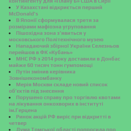
контингенту для «Плану Б» США в Сирії
У Казахстані відкриється перший
McDonald’s
В Японії сформувалася третя за
розмірами мафіозна угруповання
Пішохідна зона з’явиться у
московського Політехнічного музею
Нападаючий збірної України Селезньов
перейшов в ФК «Кубань»
МНС РФ з 2014 року доставили в Донбас
майже 60 тисяч тонн гумпомощі
Путін змінив керівника
Зовнішекономбанку
Мерія Москви складе новий список
об’єктів під знесення
Порушено справу про торгівлю квотами
на лікування онкохворих в інституті
ім.Герцена
Ринок акцій РФ виріс при відкритті в
четвер
Дума Томської області попросила про