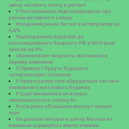
зміну часового поясу в регіоні
У Росспоживнагляді попередили про
ранню активності кліщів
Фондовий ринок Китаю в четвер впав на
6,4%
Надходження податків до
консолідованого бюджету РФ в 2015 році
зросли на 9%
«Вимпелком» виділить свої вишки в
окрему компанію
У Примор’ї будуть будувати
супертанкери і газовози
У Чукотському селі обрушилася частина
панельного житлового будинку
У Сирії виявилися не в курсі
американського «плану Б»
Росія різко збільшила експорт чорної
ікри
На ранкові поїздки в центр Москви на
машинах каршерінга ввели знижки