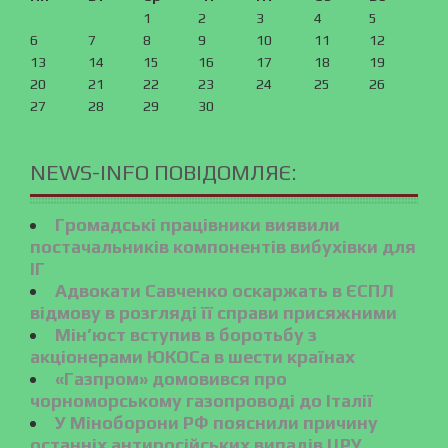
1
2
3
4
5
6
7
8
9
10
11
12
13
14
15
16
17
18
19
20
21
22
23
24
25
26
27
28
29
30
NEWS-INFO ПОВІДОМЛЯЄ:
Громадські працівники виявили
постачальників компонентів вибухівки для
ІГ
Адвокати Савченко оскаржать в ЄСПЛ
відмову в розгляді її справи присяжними
Мін’юст вступив в боротьбу з
акціонерами ЮКОСа в шести країнах
«Газпром» домовився про
чорноморському газопроводі до Італії
У Міноборони РФ пояснили причину
останніх антиросійських випадів ЦРУ