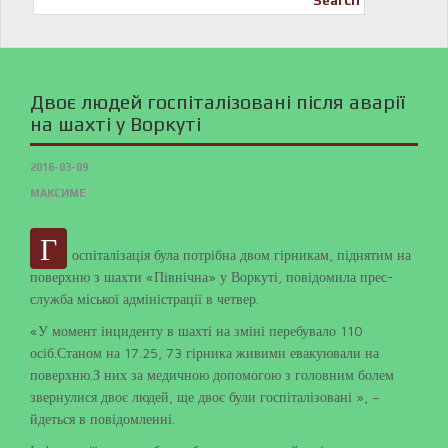
Search
Двоє людей госпіталізовані після аварії
на шахті у Воркуті
2016-03-09
МАКСИМЕ
Г
оспіталізація була потрібна двом гірникам, піднятим на
поверхню з шахти «Північна» у Воркуті, повідомила прес-
служба міської адміністрації в четвер.
«У момент інциденту в шахті на зміні перебувало 110
осіб.Станом на 17.25, 73 гірника живими евакуювали на
поверхню.З них за медичною допомогою з головним болем
звернулися двоє людей, ще двоє були госпіталізовані », –
йдеться в повідомленні.