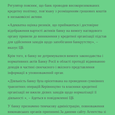
Регулятор пояснює, що банк проводив високоризикованих
кредитну політику, пов’язану з розміщенням грошових коштів
в низькоякісні активи.
«Адекватна оцінка ризиків, що приймаються і достовірне
відображення вартості активів банку на вимогу наглядового
органу привели до виникнення у кредитної організації підстав
для здійснення заходів щодо запобігання банкрутству», –
вказує ЦБ.
Крім того, в банку не дотримувалися вимоги законодавства і
нормативних актів Банку Росії в області протидії відмиванню
доходів в частині своєчасного і якісного представлення
інформації в уповноважений орган.
«Діяльність банку була орієнтована на проведення сумнівних
транзитних операцій.Керівництво та власники кредитної
організації не вжили дієвих заходів щодо нормалізації її
діяльності », – йдеться в повідомленні ЦБ.
У банку призначено тимчасову адміністрацію, повноваження
виконавських органів припинені.За даними сайту Агентства зі