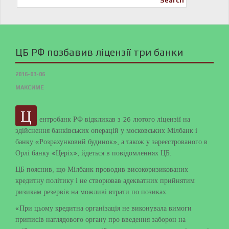
Search
ЦБ РФ позбавив ліцензії три банки
2016-03-06
МАКСИМЕ
Ц
ентробанк РФ відкликав з 26 лютого ліцензії на
здійснення банківських операцій у московських Мілбанк і
банку «Розрахунковий будинок», а також у зареєстрованого в
Орлі банку «Церіх», йдеться в повідомленнях ЦБ.
ЦБ пояснив, що Мілбанк проводив високоризикованих
кредитну політику і не створював адекватних прийнятим
ризикам резервів на можливі втрати по позиках.
«При цьому кредитна організація не виконувала вимоги
приписів наглядового органу про введення заборон на