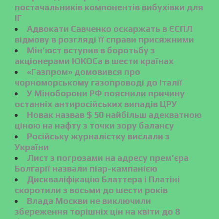
постачальників компонентів вибухівки для
ІГ
Адвокати Савченко оскаржать в ЄСПЛ
відмову в розгляді її справи присяжними
Мін’юст вступив в боротьбу з
акціонерами ЮКОСа в шести країнах
«Газпром» домовився про
чорноморському газопроводі до Італії
У Міноборони РФ пояснили причину
останніх антиросійських випадів ЦРУ
Новак назвав $ 50 найбільш адекватною
ціною на нафту з точки зору балансу
Російську журналістку вислали з
України
Лист з погрозами на адресу прем’єра
Болгарії назвали піар-кампанією
Дискваліфікацію Блаттера і Платіні
скоротили з восьми до шести років
Влада Москви не виключили
збереження торішніх цін на квіти до 8