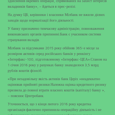
здійснення окремих операцій, спрямованих на захист інтересів
вкладників банку», – йдеться в прес-релізі.
На думку ЦБ, керівники і власники Мілбанк не вжили дієвих
заходів щодо нормалізації його діяльності.
У банку призначено тимчасову адміністрацію, повноваження
виконавських органів припинені.Банк є учасником системи
страхування вкладів.
Мілбанк за підсумками 2015 року обійняв 365-е місце за
розміром активів серед російських банків у ренкінгу
«Інтерфакс-100, підготовленому «Інтерфакс-ЦЕА».Станом на
1 січня 2016 року у рахунках банку знаходилося 3,5 млрд
рублів коштів фізосіб.
«При незадовільну якість активів банк Церіх »неадекватно
оцінював прийняті ризики.Належна оцінка кредитного ризику
призвела до повної втрати власних коштів (капіталу) банку »,
– пояснює Центробанк.
Уточнюється, що з кінця лютого 2016 року кредитна
організація фактично припинила операційну діяльність і не