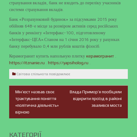
страхування вкладів, банк не входить до переліку учасників
системи страхування вкладів.
Банк «Розрахунковий будинок» за підсумками 2015 року
обійняв 648-е місце за розміром активів серед російських
банків у ренкінгу «Інтерфакс-100, підготовленому
«Інтерфакс-ЦЕА».Станом на 1 січня 2016 року у рахунках
банку перебувало 0,4 млн рублів коштів фізосіб.
Керамогранит купить напольную плитку
.
керамогранит
.
.
https://itznanie.ru
https://yapsiholog.ru
Світова спільнота повідомлює
Мін’юст назвав своє
Влада Примор’я пообіцяли
Навігація
трактування поняття
відкрити проїзд в районі
«політична діяльність»
звалився моста
записів
вірною
КАТЕГОРІЇ