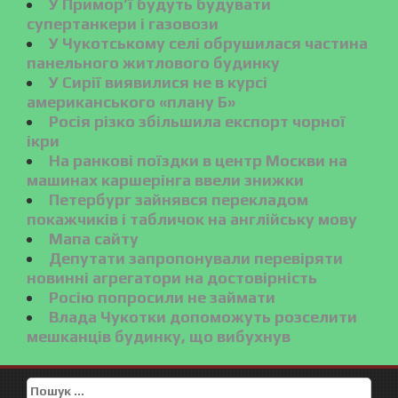
У Примор’ї будуть будувати
супертанкери і газовози
У Чукотському селі обрушилася частина
панельного житлового будинку
У Сирії виявилися не в курсі
американського «плану Б»
Росія різко збільшила експорт чорної
ікри
На ранкові поїздки в центр Москви на
машинах каршерінга ввели знижки
Петербург зайнявся перекладом
покажчиків і табличок на англійську мову
Мапа сайту
Депутати запропонували перевіряти
новинні агрегатори на достовірність
Росію попросили не займати
Влада Чукотки допоможуть розселити
мешканців будинку, що вибухнув
Пошук: