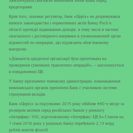
забезпечувала своєчасне виконання зобов’язань перед
кредиторами.
Крім того, зазначає регулятор, банк «Церіх» не дотримувався
вимоги законодавства і нормативних актів Банку Росії в
області протидії відмиванню доходів, в тому числі в частині
своєчасного і достовірного напрямки в уповноважений орган
відомостей по операціях, що підлягають обов’язковому
контролю.
«Діяльність кредитної організації була орієнтована на
проведення сумнівних транзитних операцій», – наголошується
в повідомленні ЦБ.
У банку призначено тимчасову адміністрацію, повноваження
виконавських органів припинені.Банк є учасником системи
страхування вкладів.
Банк «Церіх» за підсумками 2015 року обійняв 440-е місце за
розміром активів серед російських банків у ренкінгу
«Інтерфакс-100, підготовленому «Інтерфакс-ЦЕА».Станом на
1 січня 2016 року у рахунках банку перебувало 2,13 млрд
рублів коштів фізосіб.