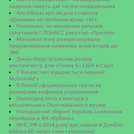
охоронятимуть дві тисячі поліцейських
Англійські крісла для стадіону
«Динамо» не пройшли краш-тест
Роскосмос не виключив запусків
супутників ГЛОНАСС ракетою «Протон»
Мінкомзв’язку розкритикувало
прирівнювання новинних агрегаторів до
ЗМІ
Джон Керрі оголосив розмір
контингенту для «Плану Б» США в Сирії
У Казахстані відкриється перший
McDonald’s
В Японії сформувалася третя за
розмірами мафіозна угруповання
Пішохідна зона з’явиться у
московського Політехнічного музею
Нападаючий збірної України Селезньов
перейшов в ФК «Кубань»
МНС РФ з 2014 року доставили в Донбас
майже 60 тисяч тонн гумпомощі