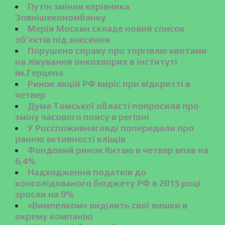
Путін змінив керівника
Зовнішекономбанку
Мерія Москви складе новий список
об’єктів під знесення
Порушено справу про торгівлю квотами
на лікування онкохворих в інституті
ім.Герцена
Ринок акцій РФ виріс при відкритті в
четвер
Дума Томської області попросила про
зміну часового поясу в регіоні
У Росспоживнагляді попередили про
ранню активності кліщів
Фондовий ринок Китаю в четвер впав на
6,4%
Надходження податків до
консолідованого бюджету РФ в 2015 році
зросли на 9%
«Вимпелком» виділить свої вишки в
окрему компанію