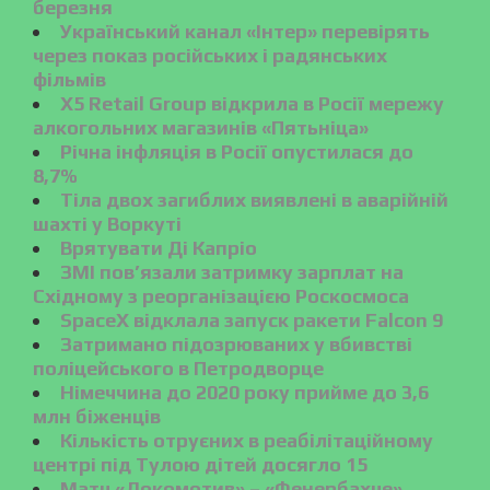
березня
Український канал «Інтер» перевірять
через показ російських і радянських
фільмів
X5 Retail Group відкрила в Росії мережу
алкогольних магазинів «Пятьніца»
Річна інфляція в Росії опустилася до
8,7%
Тіла двох загиблих виявлені в аварійній
шахті у Воркуті
Врятувати Ді Капріо
ЗМІ пов’язали затримку зарплат на
Східному з реорганізацією Роскосмоса
SpaceX відклала запуск ракети Falcon 9
Затримано підозрюваних у вбивстві
поліцейського в Петродворце
Німеччина до 2020 року прийме до 3,6
млн біженців
Кількість отруєних в реабілітаційному
центрі під Тулою дітей досягло 15
Матч «Локомотив» – «Фенербахче»